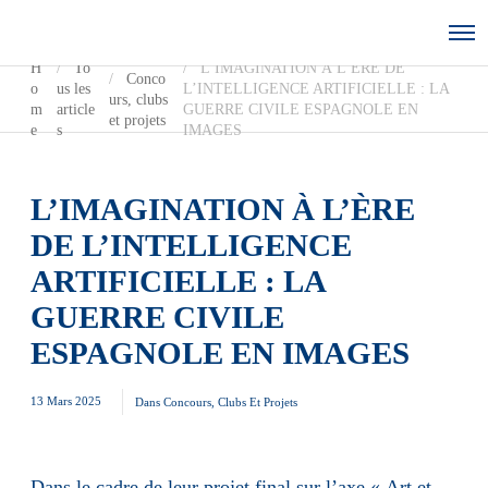
H
To
L’IMAGINATION À L’ÈRE DE
Conco
o
us les
L’INTELLIGENCE ARTIFICIELLE : LA
urs, clubs
m
article
GUERRE CIVILE ESPAGNOLE EN
et projets
e
s
IMAGES
L’IMAGINATION À L’ÈRE
DE L’INTELLIGENCE
ARTIFICIELLE : LA
GUERRE CIVILE
ESPAGNOLE EN IMAGES
13 Mars 2025
Dans
Concours, Clubs Et Projets
Dans le cadre de leur projet final sur l’axe « Art et