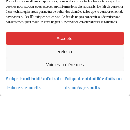
Pour offrir les meilleures expériences, nous utilisons des technologies telles que les
cookies pour stocker et/ou accéder aux informations des appareils. Le fait de consentir
à ces technologies nous permettra de traiter des données telles que le comportement de
navigation ou les ID uniques sur ce site. Le fait de ne pas consentir ou de retirer son
consentement peut avoir un effet négatif sur certaines caractéristiques et fonctions.
Accepter
3 avril 2026
Refuser
Jeux de la ZAC lycée
Voir les préférences
2026: La coupe reste à la
maison!
Politique de confidentialité et d’utilisation
Politique de confidentialité et d’utilisation
des données personnelles
des données personnelles
Durant quatre jours à Libreville, les Jeux de la
Zone d’Afrique centrale (ZAC) ont réuni
plusieurs délégations scolaires autour de
compétitions sportives intenses et conviviales.
Les élèves se sont affrontés…