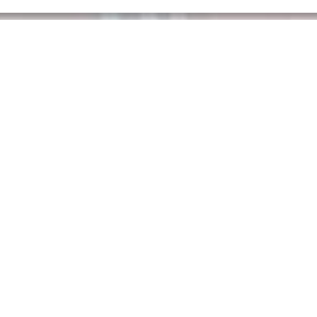
Mentions légales
Politique de confidentialité et d’utilisation des données personnelles
Politique d’utilisation des cookies
Lycée Français Blaise Pascal de Libreville
Carrefour des Charbonnages