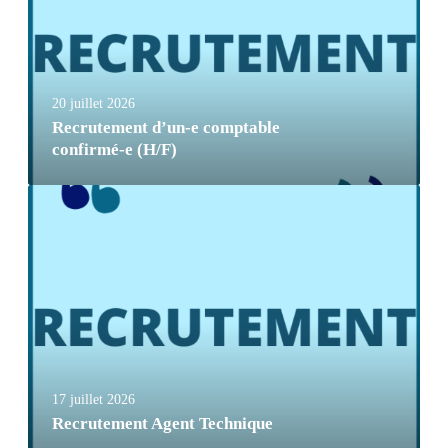
20 juillet 2026
Recrutement d’un-e comptable
confirmé-e (H/F)
17 juillet 2026
Recrutement Agent Technique