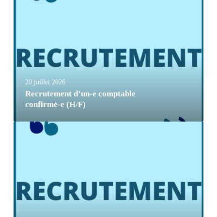
20 juillet 2026
Recrutement d’un-e comptable
confirmé-e (H/F)