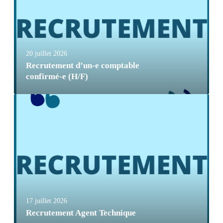
20 juillet 2026
Recrutement d’un-e comptable
confirmé-e (H/F)
17 juillet 2026
Recrutement Agent Technique