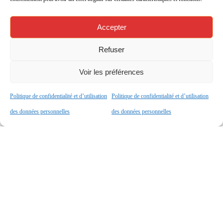
Accepter
3 juillet 2025
Refuser
Appel d’offres:
Voir les préférences
Fourniture d’Unités
Centrales
Politique de confidentialité et d’utilisation
Politique de confidentialité et d’utilisation
des données personnelles
des données personnelles
AO ORDINATEUR FIXE-7_30.05.25
Lire Plus