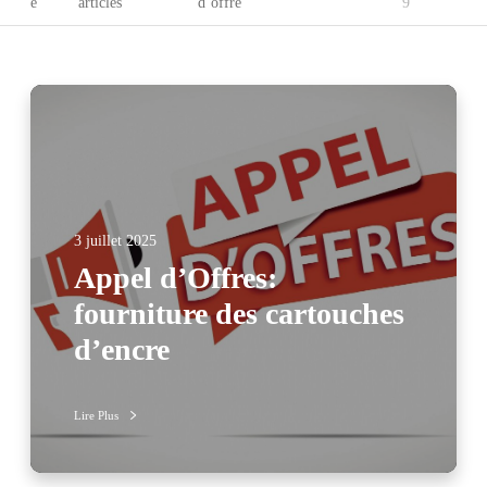
e
articles
d’offre
9
3 juillet 2025
Appel d’Offres:
fourniture des cartouches
d’encre
Lire Plus