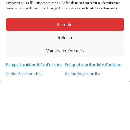
navigation ou les ID uniques sur ce site. Le fait de ne pas consentir ou de retirer son
consentement peut avoir un effet négatif sur certaines caractéristiques et fonctions.
8 juillet 2024
Accepter
CONVENTION CLASSE
Refuser
DÉFENSE entre le lycée
Blaise Pascal et les E.F.G.
Voir les préférences
Le jeudi 4 juillet 2024, le Général DESPOUYS,
Politique de confidentialité et d’utilisation
Politique de confidentialité et d’utilisation
le Conseiller Culturel Bernard KLEIN et le
des données personnelles
des données personnelles
Proviseur dulycée Bruno STEPHAN ont signé la
convention qui permet l’ouverture d’une classe
défense à…
Lire Plus