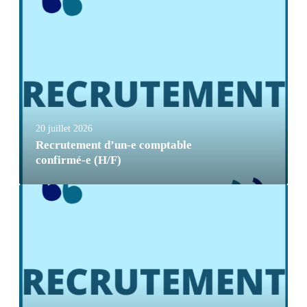
20 juillet 2026
Recrutement d’un-e comptable
confirmé-e (H/F)