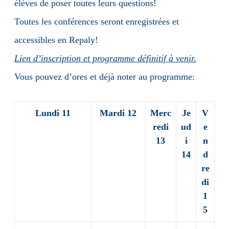
élèves de poser toutes leurs questions!
Toutes les conférences seront enregistrées et
accessibles en Repaly!
Lien d’inscription et programme définitif à venir.
Vous pouvez d’ores et déjà noter au programme:
Lundi 11
Mardi 12
Merc
Je
V
redi
ud
e
13
i
n
14
d
re
di
1
5