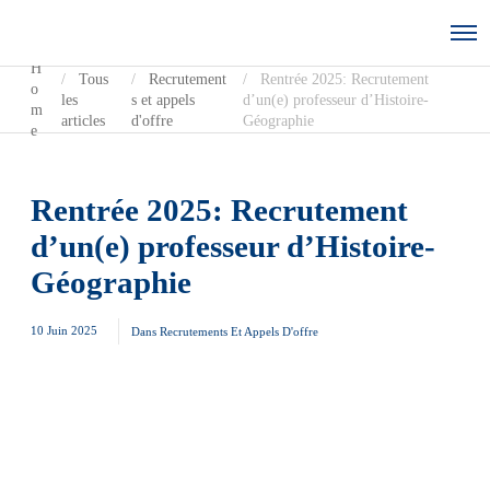
H
Tous
Recrutement
Rentrée 2025: Recrutement
o
les
s et appels
d’un(e) professeur d’Histoire-
m
articles
d'offre
Géographie
e
Rentrée 2025: Recrutement
d’un(e) professeur d’Histoire-
Géographie
10 Juin 2025
Dans
Recrutements Et Appels D'offre