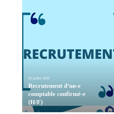
20 juillet 2026
Recrutement d’un-e
comptable confirmé-e
(H/F)