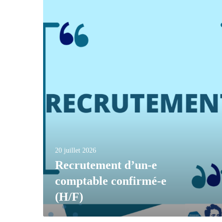
20 juillet 2026
Recrutement d’un-e
comptable confirmé-e
(H/F)