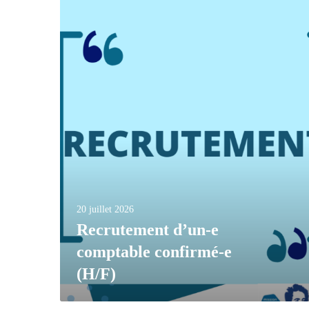
20 juillet 2026
Recrutement d’un-e
comptable confirmé-e
(H/F)