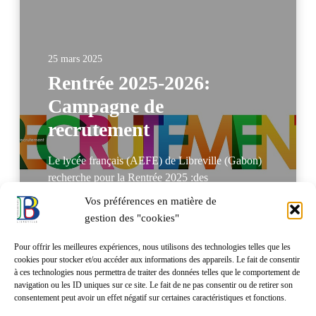
25 mars 2025
Rentrée 2025-2026:
Campagne de
recrutement
Le lycée français (AEFE) de Libreville (Gabon)
recherche pour la Rentrée 2025 :des
professeur(e)s Certifié(e)s ou
Vos préférences en matière de
Agrégé(e)sUniquement pour les TITULAIRES
gestion des "cookies"
de l’Education Nationale françaisedans les
disciplines ci-dessous : E.P.S. : 3 postes…
Pour offrir les meilleures expériences, nous utilisons des technologies telles que les
cookies pour stocker et/ou accéder aux informations des appareils. Le fait de consentir
à ces technologies nous permettra de traiter des données telles que le comportement de
navigation ou les ID uniques sur ce site. Le fait de ne pas consentir ou de retirer son
Lire Plus
consentement peut avoir un effet négatif sur certaines caractéristiques et fonctions.