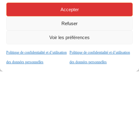
Accepter
Refuser
Voir les préférences
Politique de confidentialité et d’utilisation
Politique de confidentialité et d’utilisation
25 mars 2025
des données personnelles
des données personnelles
Recrutement au poste
d’assistant-e d’éducation
Le lycée Blaise Pascal recrute un(e) assistant-e
d'éducation.Dossier à déposer sous enveloppe à
la Guérite.Date limite de dépôt de candidature :
Vendredi 28 mars 2025(aucun dossier ne sera
accepté après…
Lire Plus