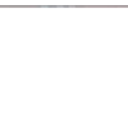
Mentions légales
Politique de confidentialité et d’utilisation des données personnelles
Politique d’utilisation des cookies
Lycée Français Blaise Pascal de Libreville
Carrefour des Charbonnages