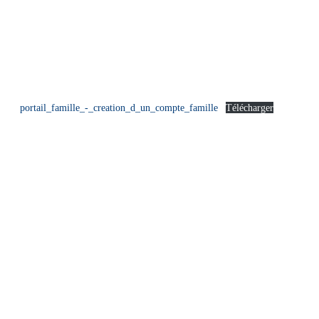
portail_famille_-_creation_d_un_compte_famille
Télécharger