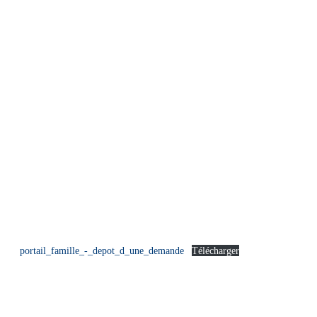
portail_famille_-_depot_d_une_demande
Télécharger