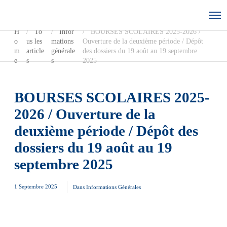
H
To
Infor
BOURSES SCOLAIRES 2025-2026 /
o
us les
mations
Ouverture de la deuxième période / Dépôt
m
article
générale
des dossiers du 19 août au 19 septembre
e
s
s
2025
BOURSES SCOLAIRES 2025-
2026 / Ouverture de la
deuxième période / Dépôt des
dossiers du 19 août au 19
septembre 2025
1 Septembre 2025
Dans
Informations Générales