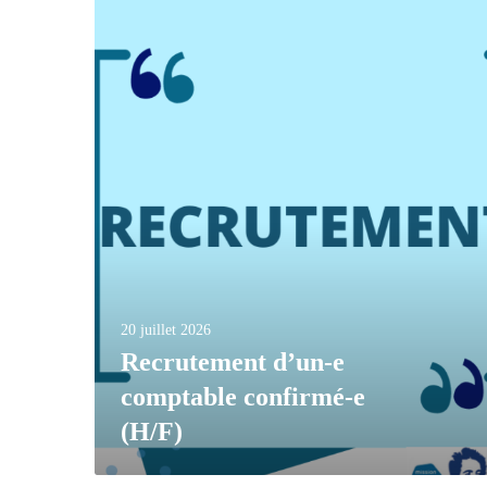
20 juillet 2026
Recrutement d’un-e
comptable confirmé-e
(H/F)